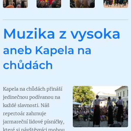
Muzika z vysoka
aneb Kapela na
chůdách
Kapela na chůdách přináší
jedinečnou podívanou na
každé slavnosti. Náš
repertoár zahrnuje
jarmareční lidové písničky,
které si návštěvníci mohou