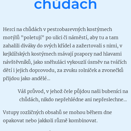
chůdách
Herci na chůdách v pestrobarevných kostýmech
motýlů "poletují" po ulici či náměstí, aby tu a tam
zahalili diváky do svých křídel a zažertovali s nimi, v
kejklířských kostýmech mávají prapory nad hlavami
návštěvníků, jako sněhuláci vykouzlí úsměv na tvářích
dětí i jejich doprovodu, za zvuku rolniček a zvonečků
přijdou jako andělé...
Váš průvod, v jehož čele půjdou naši bubeníci na
chůdách, nikdo nepřehlédne ani nepřeslechne...
Vstupy rozličných obsahů se mohou během dne
opakovat nebo jakkoli různě kombinovat.